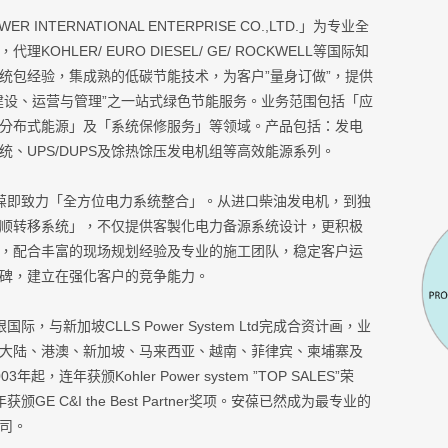
R INTERNATIONAL ENTERPRISE CO.,LTD.」为专业全
KOHLER/ EURO DIESEL/ GE/ ROCKWELL等国际知
C统包经验，集成熟的低碳节能技术，为客户”量身订做”，提供
建设、运营与管理”之一站式绿色节能服务。业务范围包括「应
分布式能源」及「系统保修服务」等领域。产品包括：发电
统、UPS/DUPS及馀热馀压发电机组等高效能源系列。
葆即致力「全方位电力系统整合」。从进口柴油发电机，到独
顺转移系统」，不仅提供客製化电力备源系统设计，更积极
，配合丰富的现场规划经验及专业的施工团队，稳定客户运
碑，建立在强化客户的竞争能力。
，与新加坡CLLS Power System Ltd完成合资计画，业
大陆、港澳、新加坡、马来西亚、越南、菲律宾、柬埔寨及
起，连年获颁Kohler Power system ”TOP SALES”荣
获颁GE C&I the Best Partner奖项。安葆已然成为最专业的
司。