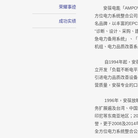
荣耀事迹
安葆电能「AMPOWE
方位电力系统整合公司，代理
成功实绩
名品牌，以丰富的EP
“诊断、设计、采购、
急电力备用系统」、「
机组、电力品质改善系
自1994年起，安
立开发「负载不断电平
引进电力品质改善设备
营质量，安葆专业的口
1996年，安葆放眼国际
务扩展遍及台湾、中国
印尼等东南亚地区；2003年
誉，更于2008及2014年
全方位电力系统整合公